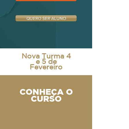
QUERO SER ALUNO
Nova Turma 4
e 5 de
Fevereiro
CONHEÇA O
CURSO