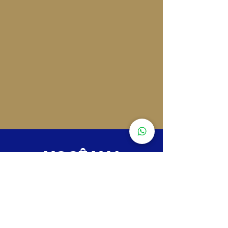
VOCÊ VAI
APRENDER
Ainda tem alguma
dúvida?
Temos um time para te